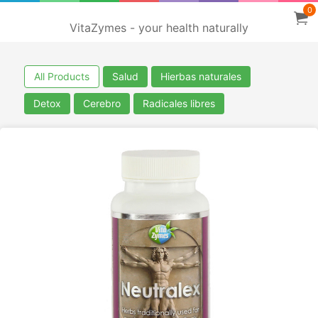
0
VitaZymes - your health naturally
All Products
Salud
Hierbas naturales
Detox
Cerebro
Radicales libres