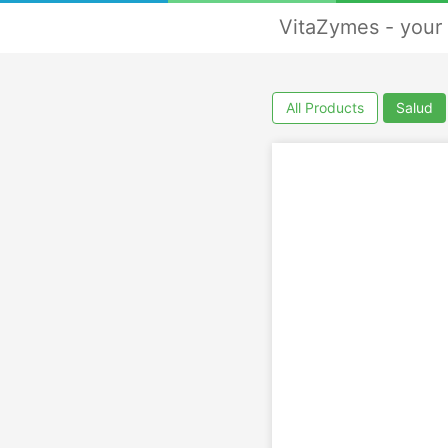
VitaZymes - your 
All Products
Salud