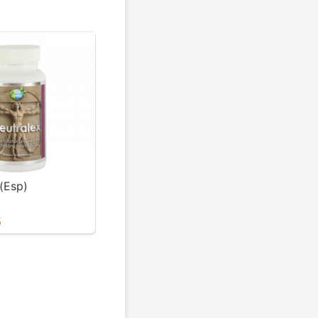
(Esp)
5