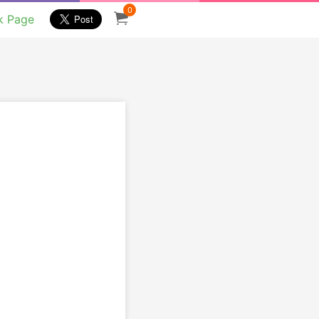
0
k Page