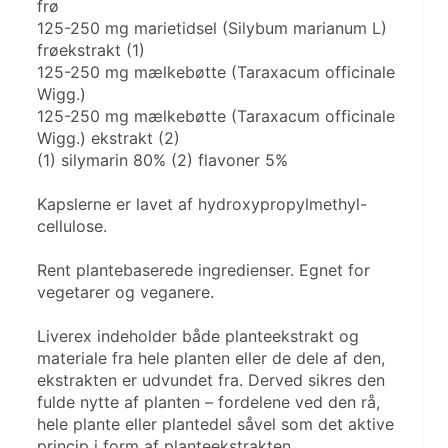
frø
125-250 mg marietidsel (Silybum marianum L) 
frøekstrakt (1)
125-250 mg mælkebøtte (Taraxacum officinale 
Wigg.)
125-250 mg mælkebøtte (Taraxacum officinale 
Wigg.) ekstrakt (2)
(1) silymarin 80% (2) flavoner 5%
Kapslerne er lavet af hydroxypropylmethyl-
cellulose.
Rent plantebaserede ingredienser. Egnet for 
vegetarer og veganere.
Liverex indeholder både planteekstrakt og 
materiale fra hele planten eller de dele af den, 
ekstrakten er udvundet fra. Derved sikres den 
fulde nytte af planten – fordelene ved den rå, 
hele plante eller plantedel såvel som det aktive 
princip i form af planteekstrakten.