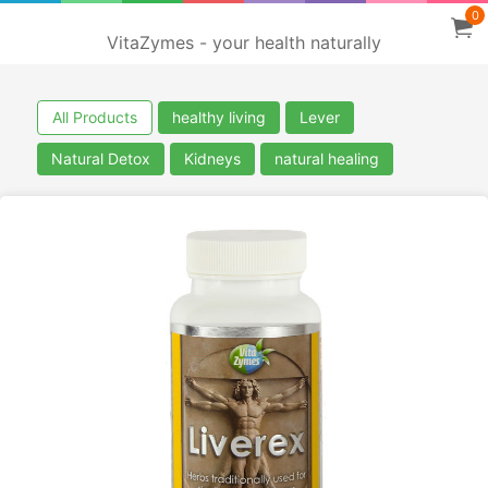
0
VitaZymes - your health naturally
All Products
healthy living
Lever
Natural Detox
Kidneys
natural healing