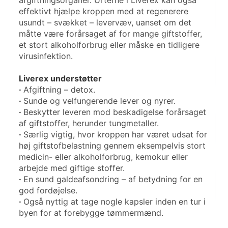
afgiftningsorganer. Urterne i Liverex kan også 
effektivt hjælpe kroppen med at regenerere 
usundt – svækket – levervæv, uanset om det 
måtte være forårsaget af for mange giftstoffer, 
et stort alkoholforbrug eller måske en tidligere 
virusinfektion.
Liverex understøtter
· 
Afgiftning – detox.
· 
Sunde og velfungerende lever og nyrer.
· 
Beskytter leveren mod beskadigelse forårsaget 
af giftstoffer, herunder tungmetaller.
· 
Særlig vigtig, hvor kroppen har været udsat for 
høj giftstofbelastning gennem eksempelvis stort 
medicin- eller alkoholforbrug, kemokur eller 
arbejde med giftige stoffer.
· 
En sund galdeafsondring – af betydning for en 
god fordøjelse.
· 
Også nyttig at tage nogle kapsler inden en tur i 
byen for at forebygge tømmermænd.