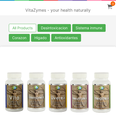
0
VitaZymes - your health naturally
All Products
Desintoxicacion
Sistema inmune
Corazon
Higado
Antioxidantes