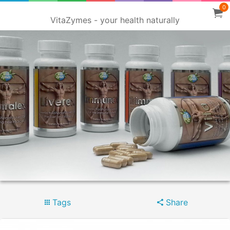
0
VitaZymes - your health naturally
Tags
Share